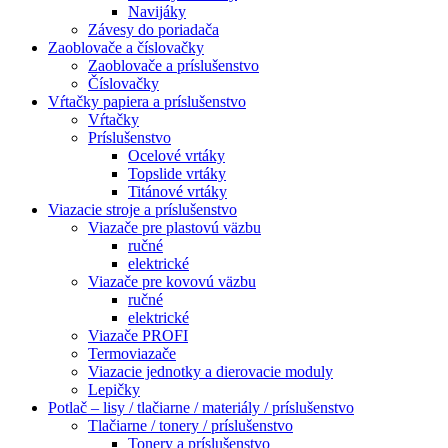
Navijáky
Závesy do poriadača
Zaoblovače a číslovačky
Zaoblovače a príslušenstvo
Číslovačky
Vŕtačky papiera a príslušenstvo
Vŕtačky
Príslušenstvo
Ocelové vrtáky
Topslide vrtáky
Titánové vrtáky
Viazacie stroje a príslušenstvo
Viazače pre plastovú väzbu
ručné
elektrické
Viazače pre kovovú väzbu
ručné
elektrické
Viazače PROFI
Termoviazače
Viazacie jednotky a dierovacie moduly
Lepičky
Potlač – lisy / tlačiarne / materiály / príslušenstvo
Tlačiarne / tonery / príslušenstvo
Tonery a príslušenstvo