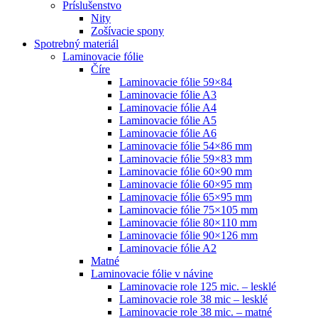
Príslušenstvo
Nity
Zošívacie spony
Spotrebný materiál
Laminovacie fólie
Číre
Laminovacie fólie 59×84
Laminovacie fólie A3
Laminovacie fólie A4
Laminovacie fólie A5
Laminovacie fólie A6
Laminovacie fólie 54×86 mm
Laminovacie fólie 59×83 mm
Laminovacie fólie 60×90 mm
Laminovacie fólie 60×95 mm
Laminovacie fólie 65×95 mm
Laminovacie fólie 75×105 mm
Laminovacie fólie 80×110 mm
Laminovacie fólie 90×126 mm
Laminovacie fólie A2
Matné
Laminovacie fólie v návine
Laminovacie role 125 mic. – lesklé
Laminovacie role 38 mic – lesklé
Laminovacie role 38 mic. – matné