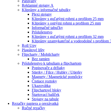
Paravany
Reklamné stojany A
Kliprámy a informačné tabulky
Plexi stojany
Kliprámy s guľatými rohmi a profilom 25 mm
Kliprámy s ostrými rohmi a profilom 25 mm
Informačné tabuľky
Príslušenstvo
Kliprámy s guľatými rohmi a profilom 32 mm
Kliprámy uzamykateľné a vodeodolné s profilom
Roll Upy
Plagátové lišty
Flipcharty / Mobilcharty
Bez ramien
Príslušenstvo k tabuliam a flipchartom
Popisovače a držiaky
Stierky / Filce / Hubky / Utierky
Magnety / Magnetické pomôcky
Čistiace roztoky
Ukazovátka
Flipchartové bloky
Štartovací balíček
Stojany na tabule
Rezačky papiera a orezávatká
Ručné rezačky