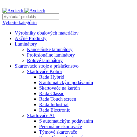
REKLAMNÝ TEXT
Vyberte kategóriu
Výrobníky obalových materiálov
Akčné Produkty
Laminátory
Kancelárske laminátory
Profesionálne laminátory
Rolové laminátory
Skartovacie stroje a príslušenstvo
Skartovače Kobra
Rada Hybrid
S automatickým podávaním
Skartovače na kartón
Rada Classic
Rada Touch screen
Rada Industrial
Rada Electronic
Skartovače AT
S automatickým podávaním
Personálne skartovače
Týmové skartovače