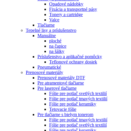
Opadové nádobky
Fixácia a transportné pásy
Tonery a cartridge
Valce
Tlačiarne
Tepelné lisy a príslušenstvo
Manuálne
ploché
na čapice
na šálky
Príslušenstvo a aplikačné pomôcky
Teflonové ochrany dosiek
Pneumatické
Prenosové materiály
Prenosové materiály DTF
Pre atramentové tlačiarne
Pre laserové tlačiarne
Fólie pre potlač svetlých textilií
Fólie pre potlač tmavých textilií
Fólie pre potlač keramiky
Tetovacie fólie
Pre tlačiarne s bielym tonerom
Fólie pre potlač tmavých textilií
Fólie pre potlač svetlých textilií
Fólie pre potlač keramiky