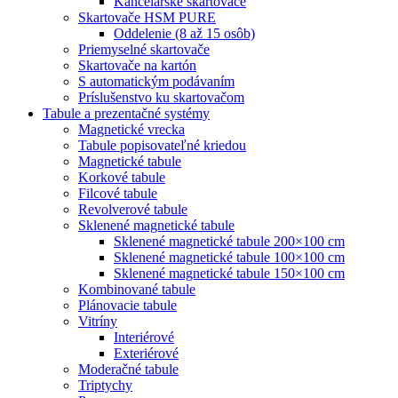
Kancelárske skartovače
Skartovače HSM PURE
Oddelenie (8 až 15 osôb)
Priemyselné skartovače
Skartovače na kartón
S automatickým podávaním
Príslušenstvo ku skartovačom
Tabule a prezentačné systémy
Magnetické vrecka
Tabule popisovateľné kriedou
Magnetické tabule
Korkové tabule
Filcové tabule
Revolverové tabule
Sklenené magnetické tabule
Sklenené magnetické tabule 200×100 cm
Sklenené magnetické tabule 100×100 cm
Sklenené magnetické tabule 150×100 cm
Kombinované tabule
Plánovacie tabule
Vitríny
Interiérové
Exteriérové
Moderačné tabule
Triptychy