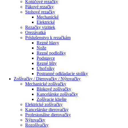
Kotúčové rezačky
Pákové rezačky
Stohové rezačky
Mechanické
Elektrické
Rezačky vizitiek
Orezávatká
Príslušenstvo k rezačkám
Rezné hlavy
Nože
Rezné podložky
Podstavce
Rezné lišty
Úhoľníky
Postranné odkladacie stolíky
Zošívačky / Dierovačky / Nýtovačky
Mechanické zošívačky
Blokové zošívačky
Kancelárske zošívačky
Zošívacie kliešte
Elektrické zošívačky
Kancelárske dierovačky
Profesionálne dierovačky
Nýtovačky
Rozošívačky