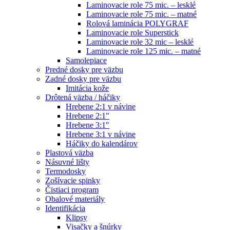
Laminovacie role 75 mic. – lesklé
Laminovacie role 75 mic. – matné
Rolová laminácia POLYGRAF
Laminovacie role Superstick
Laminovacie role 32 mic – lesklé
Laminovacie role 125 mic. – matné
Samolepiace
Predné dosky pre väzbu
Zadné dosky pre väzbu
Imitácia kože
Drôtená väzba / háčiky
Hrebene 2:1 v návine
Hrebene 2:1"
Hrebene 3:1"
Hrebene 3:1 v návine
Háčiky do kalendárov
Plastová väzba
Násuvné lišty
Termodosky
Zošívacie spinky
Čistiaci program
Obalové materiály
Identifikácia
Klipsy
Visačky a šnúrky