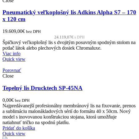
Close
Pneumatický veľkoplošný lis Adkins Alpha S7 – 170
x 120 cm
19.609,00
€
bez DPH
24.119,07
€
s DPH
Špičkový veľkoplošný lis s dvojitým posuvným spodným stolom na
potlač látok alebo plechových dosiek Chromaluxe.
Viac info
Quick view
Porovnať
Close
Tepelný lis Drucktech SP-45NA
0,00
€
bez DPH
Najpredávanejší profesionálny membránový lis na fixovanie, prenos
a sublimáciu malonákladových sérií do formátu 40 x 50cm. Nový
model s inovovanou konštrukciou stojana, ktorá umožňuje
natiahnuť tričko na spodnú platňu.
Pridať do košíka
Quick view