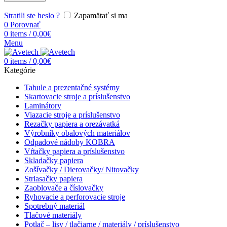
Stratili ste heslo ?
Zapamätať si ma
0
Porovnať
0
items
/
0,00
€
Menu
0
items
/
0,00
€
Kategórie
Tabule a prezentačné systémy
Skartovacie stroje a príslušenstvo
Laminátory
Viazacie stroje a príslušenstvo
Rezačky papiera a orezávatká
Výrobníky obalových materiálov
Odpadové nádoby KOBRA
Vŕtačky papiera a príslušenstvo
Skladačky papiera
Zošívačky / Dierovačky/ Nitovačky
Striasačky papiera
Zaoblovače a číslovačky
Ryhovacie a perforovacie stroje
Spotrebný materiál
Tlačové materiály
Potlač – lisy / tlačiarne / materiály / príslušenstvo