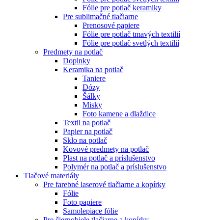
Fólie pre potlač keramiky
Pre sublimačné tlačiarne
Prenosové papiere
Fólie pre potlač tmavých textilií
Fólie pre potlač svetlých textilií
Predmety na potlač
Doplnky
Keramika na potlač
Taniere
Dózy
Šálky
Misky
Foto kamene a dlaždice
Textil na potlač
Papier na potlač
Sklo na potlač
Kovové predmety na potlač
Plast na potlač a príslušenstvo
Polymér na potlač a príslušenstvo
Tlačové materiály
Pre farebné laserové tlačiarne a kopírky
Fólie
Foto papiere
Samolepiace fólie
Pre čiernobiele tlačiarne a kopírky