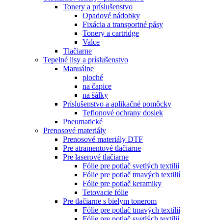
Tonery a príslušenstvo
Opadové nádobky
Fixácia a transportné pásy
Tonery a cartridge
Valce
Tlačiarne
Tepelné lisy a príslušenstvo
Manuálne
ploché
na čapice
na šálky
Príslušenstvo a aplikačné pomôcky
Teflonové ochrany dosiek
Pneumatické
Prenosové materiály
Prenosové materiály DTF
Pre atramentové tlačiarne
Pre laserové tlačiarne
Fólie pre potlač svetlých textilií
Fólie pre potlač tmavých textilií
Fólie pre potlač keramiky
Tetovacie fólie
Pre tlačiarne s bielym tonerom
Fólie pre potlač tmavých textilií
Fólie pre potlač svetlých textilií