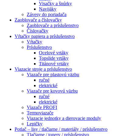
Visačky a šnúrky
Navijáky
Závesy do poriadača
Zaoblovače a číslovačky
Zaoblovače a príslušenstvo
Číslovačky
Vŕtačky papiera a príslušenstvo
Vŕtačky
Príslušenstvo
Ocelové vrtáky
Topslide vrtáky
Titánové vrtáky
Viazacie stroje a príslušenstvo
Viazače pre plastovú väzbu
ručné
elektrické
Viazače pre kovovú väzbu
ručné
elektrické
Viazače PROFI
Termoviazače
Viazacie jednotky a dierovacie moduly
Lepičky
Potlač – lisy / tlačiarne / materiály / príslušenstvo
Tlačiarne / tonery / príslušenstvo