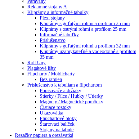
Paravany
Reklamné stojany A
Kliprámy a informačné tabulky
Plexi stojany
Kliprámy s guľatými rohmi a profilom 25 mm
Kliprámy s ostrými rohmi a profilom 25 mm
Informačné tabuľky
Príslušenstvo
Kliprámy s guľatými rohmi a profilom 32 mm
Kliprámy uzamykateľné a vodeodolné s profilom
35 mm
Roll Upy
Plagátové lišty
Flipcharty / Mobilcharty
Bez ramien
Príslušenstvo k tabuliam a flipchartom
Popisovače a držiaky
Stierky / Filce / Hubky / Utierky
Magnety / Magnetické pomôcky
Čistiace roztoky
Ukazovátka
Flipchartové bloky
Štartovací balíček
Stojany na tabule
Rezačky papiera a orezávatká