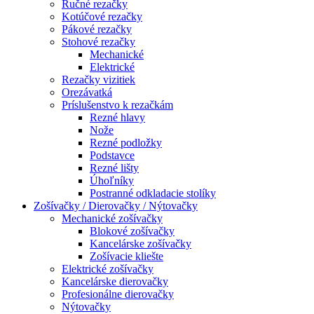
Ručné rezačky
Kotúčové rezačky
Pákové rezačky
Stohové rezačky
Mechanické
Elektrické
Rezačky vizitiek
Orezávatká
Príslušenstvo k rezačkám
Rezné hlavy
Nože
Rezné podložky
Podstavce
Rezné lišty
Úhoľníky
Postranné odkladacie stolíky
Zošívačky / Dierovačky / Nýtovačky
Mechanické zošívačky
Blokové zošívačky
Kancelárske zošívačky
Zošívacie kliešte
Elektrické zošívačky
Kancelárske dierovačky
Profesionálne dierovačky
Nýtovačky