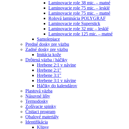
Laminovacie role 38 mic. – matné
Laminovacie role 75 mic. – lesklé
Laminovacie role 75 mic. – matné
Rolová laminácia POLYGRAF
Laminovacie role Superstick
Laminovacie role 32 mic – lesklé
Laminovacie role 125 mic. – matné
Samolepiace
Predné dosky pre väzbu
Zadné dosky pre väzbu
Imitácia kože
Drôtená väzba / háčiky
Hrebene 2:1 v návine
Hrebene 2:1"
Hrebene 3:1"
Hrebene 3:1 v návine
Háčiky do kalendárov
Plastová väzba
Násuvné lišty
Termodosky
Zošívacie spinky
Čistiaci program
Obalové materiály
Identifikácia
Klipsy