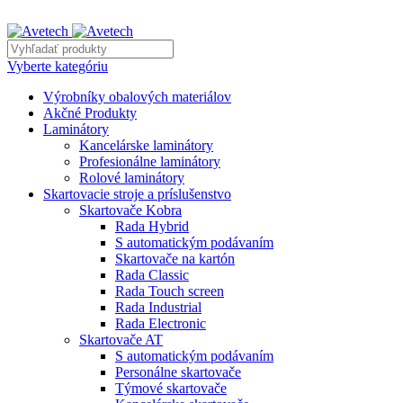
REKLAMNÝ TEXT
Vyberte kategóriu
Výrobníky obalových materiálov
Akčné Produkty
Laminátory
Kancelárske laminátory
Profesionálne laminátory
Rolové laminátory
Skartovacie stroje a príslušenstvo
Skartovače Kobra
Rada Hybrid
S automatickým podávaním
Skartovače na kartón
Rada Classic
Rada Touch screen
Rada Industrial
Rada Electronic
Skartovače AT
S automatickým podávaním
Personálne skartovače
Týmové skartovače