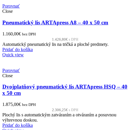
Porovnať
Close
Pneumatický lis ARTApress A8 – 40 x 50 cm
1.160,00
€
bez DPH
1.426,80
€
s DPH
Automatický pneumatický lis na tričká a ploché predmety.
Pridať do košíka
Quick view
Porovnať
Close
Dvojplatňový pneumatický lis ARTApress HSQ – 40
x 50 cm
1.875,00
€
bez DPH
2.306,25
€
s DPH
Plochý lis s automatickým zatváraním a otváraním a posuvnou
výhrevnou doskou.
Pridať do košíka