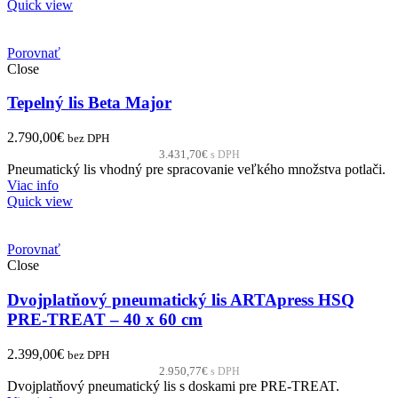
Quick view
Porovnať
Close
Tepelný lis Beta Major
2.790,00
€
bez DPH
3.431,70
€
s DPH
Pneumatický lis vhodný pre spracovanie veľkého množstva potlači.
Viac info
Quick view
Porovnať
Close
Dvojplatňový pneumatický lis ARTApress HSQ
PRE-TREAT – 40 x 60 cm
2.399,00
€
bez DPH
2.950,77
€
s DPH
Dvojplatňový pneumatický lis s doskami pre PRE-TREAT.