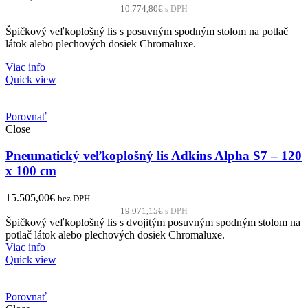
10.774,80
€
s DPH
Špičkový veľkoplošný lis s posuvným spodným stolom na potlač
látok alebo plechových dosiek Chromaluxe.
Viac info
Quick view
Porovnať
Close
Pneumatický veľkoplošný lis Adkins Alpha S7 – 120
x 100 cm
15.505,00
€
bez DPH
19.071,15
€
s DPH
Špičkový veľkoplošný lis s dvojitým posuvným spodným stolom na
potlač látok alebo plechových dosiek Chromaluxe.
Viac info
Quick view
Porovnať