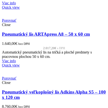
Viac info
Quick view
Porovnať
Close
Pneumatický lis ARTApress A8 – 50 x 60 cm
1.640,00
€
bez DPH
2.017,20
€
s DPH
Automatický pneumatický lis na tričká a ploché predmety s
pracovnou plochou 50 x 60 cm.
Viac info
Quick view
Porovnať
Close
Pneumatický veľkoplošný lis Adkins Alpha S5 – 100
x 120 cm
8.760,00
€
bez DPH