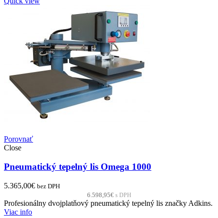
Quick view
Porovnať
Close
Pneumatický tepelný lis Omega 1000
5.365,00
€
bez DPH
6.598,95
€
s DPH
Profesionálny dvojplatňový pneumatický tepelný lis značky Adkins.
Viac info