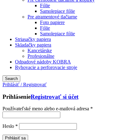
Fólie
Samolepiace fólie
Pre atramentové tlačiarne
Foto papiere
Fólie
Samolepiace fólie
Striasačky papiera
Skladačky papiera
Kancelárske
Profesionálne
Odpadové nádoby KOBRA
Ryhovacie a perforovacie stroje
Search
Prihlásiť / Registrovať
Prihlásenie
Registrovať si účet
Používateľské meno alebo e-mailová adresa
*
Heslo
*
Prihlásiť sa