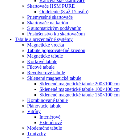
Kancelárske skartovače
Skartovače HSM PURE
Oddelenie (8 až 15 osôb)
Priemyselné skartovače
Skartovače na kartón
S automatickým podávaním
Príslušenstvo ku skartovačom
Tabule a prezentačné systémy
Magnetické vrecka
Tabule popisovateľné kriedou
Magnetické tabule
Korkové tabule
Filcové tabule
Revolverové tabule
Sklenené magnetické tabule
Sklenené magnetické tabule 200×100 cm
Sklenené magnetické tabule 100×100 cm
Sklenené magnetické tabule 150×100 cm
Kombinované tabule
Plánovacie tabule
Vitríny
Interiérové
Exteriérové
Moderačné tabule
Triptychy