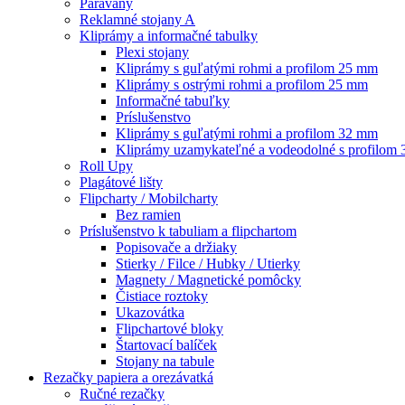
Paravany
Reklamné stojany A
Kliprámy a informačné tabulky
Plexi stojany
Kliprámy s guľatými rohmi a profilom 25 mm
Kliprámy s ostrými rohmi a profilom 25 mm
Informačné tabuľky
Príslušenstvo
Kliprámy s guľatými rohmi a profilom 32 mm
Kliprámy uzamykateľné a vodeodolné s profilom
Roll Upy
Plagátové lišty
Flipcharty / Mobilcharty
Bez ramien
Príslušenstvo k tabuliam a flipchartom
Popisovače a držiaky
Stierky / Filce / Hubky / Utierky
Magnety / Magnetické pomôcky
Čistiace roztoky
Ukazovátka
Flipchartové bloky
Štartovací balíček
Stojany na tabule
Rezačky papiera a orezávatká
Ručné rezačky