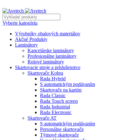
REKLAMNÝ TEXT
Vyberte kategóriu
Výrobníky obalových materiálov
Akčné Produkty
Laminátory
Kancelárske laminátory
Profesionálne laminátory
Rolové laminátory
Skartovacie stroje a príslušenstvo
Skartovače Kobra
Rada Hybrid
S automatickým podávaním
Skartovače na kartón
Rada Classic
Rada Touch screen
Rada Industrial
Rada Electronic
Skartovače AT
S automatickým podávaním
Personálne skartovače
Týmové skartovače