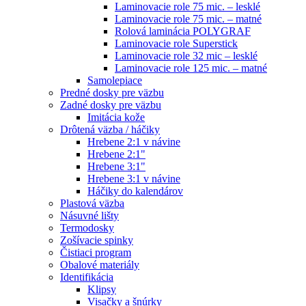
Laminovacie role 75 mic. – lesklé
Laminovacie role 75 mic. – matné
Rolová laminácia POLYGRAF
Laminovacie role Superstick
Laminovacie role 32 mic – lesklé
Laminovacie role 125 mic. – matné
Samolepiace
Predné dosky pre väzbu
Zadné dosky pre väzbu
Imitácia kože
Drôtená väzba / háčiky
Hrebene 2:1 v návine
Hrebene 2:1"
Hrebene 3:1"
Hrebene 3:1 v návine
Háčiky do kalendárov
Plastová väzba
Násuvné lišty
Termodosky
Zošívacie spinky
Čistiaci program
Obalové materiály
Identifikácia
Klipsy
Visačky a šnúrky