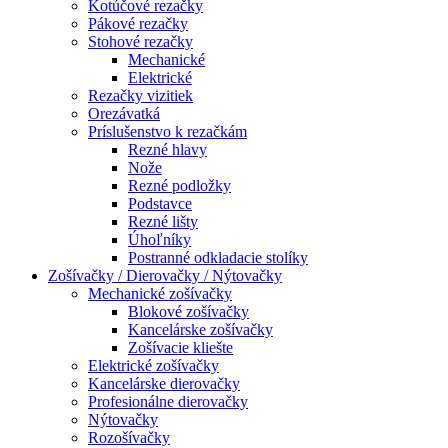
Kotúčové rezačky
Pákové rezačky
Stohové rezačky
Mechanické
Elektrické
Rezačky vizitiek
Orezávatká
Príslušenstvo k rezačkám
Rezné hlavy
Nože
Rezné podložky
Podstavce
Rezné lišty
Úhoľníky
Postranné odkladacie stolíky
Zošívačky / Dierovačky / Nýtovačky
Mechanické zošívačky
Blokové zošívačky
Kancelárske zošívačky
Zošívacie kliešte
Elektrické zošívačky
Kancelárske dierovačky
Profesionálne dierovačky
Nýtovačky
Rozošívačky