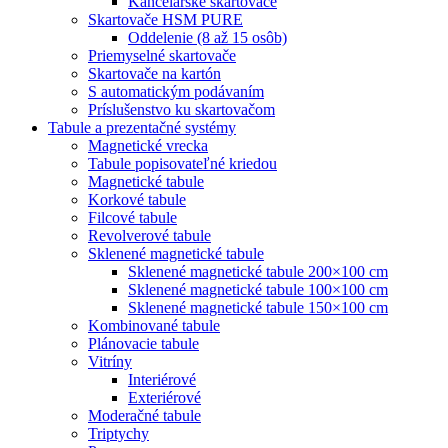
Kancelárske skartovače
Skartovače HSM PURE
Oddelenie (8 až 15 osôb)
Priemyselné skartovače
Skartovače na kartón
S automatickým podávaním
Príslušenstvo ku skartovačom
Tabule a prezentačné systémy
Magnetické vrecka
Tabule popisovateľné kriedou
Magnetické tabule
Korkové tabule
Filcové tabule
Revolverové tabule
Sklenené magnetické tabule
Sklenené magnetické tabule 200×100 cm
Sklenené magnetické tabule 100×100 cm
Sklenené magnetické tabule 150×100 cm
Kombinované tabule
Plánovacie tabule
Vitríny
Interiérové
Exteriérové
Moderačné tabule
Triptychy