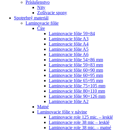
Príslušenstvo
Nity
Zošívacie spony
Spotrebný materiál
Laminovacie fólie
Číre
Laminovacie fólie 59×84
Laminovacie fólie A3
Laminovacie fólie A4
Laminovacie fólie A5
Laminovacie fólie A6
Laminovacie fólie 54×86 mm
Laminovacie fólie 59×83 mm
Laminovacie fólie 60×90 mm
Laminovacie fólie 60×95 mm
Laminovacie fólie 65×95 mm
Laminovacie fólie 75×105 mm
Laminovacie fólie 80×110 mm
Laminovacie fólie 90×126 mm
Laminovacie fólie A2
Matné
Laminovacie fólie v návine
Laminovacie role 125 mic. – lesklé
Laminovacie role 38 mic – lesklé
Laminovacie role 38 mic. – matné