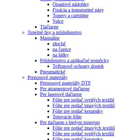
Opadové nádobky
Fixácia a transportné pásy
Tonery a cartridge
Valce
Tlačiarne
Tepelné lisy a príslušenstvo
Manuálne
ploché
na čapice
na šálky
Príslušenstvo a aplikačné pomôcky
Teflonové ochrany dosiek
Pneumatické
Prenosové materiály
Prenosové materiály DTF
Pre atramentové tlačiarne
Pre laserové tlačiarne
Fólie pre potlač svetlých textilií
Fólie pre potlač tmavých textilií
Fólie pre potlač keramiky
Tetovacie fólie
Pre tlačiarne s bielym tonerom
Fólie pre potlač tmavých textilií
Fólie pre potlač svetlých textilií
Fólie pre potlač keramiky