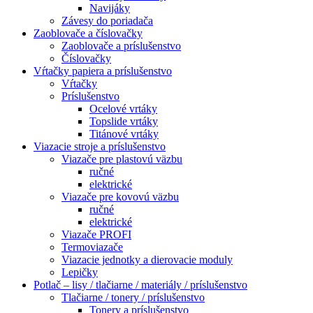
Navijáky
Závesy do poriadača
Zaoblovače a číslovačky
Zaoblovače a príslušenstvo
Číslovačky
Vŕtačky papiera a príslušenstvo
Vŕtačky
Príslušenstvo
Ocelové vrtáky
Topslide vrtáky
Titánové vrtáky
Viazacie stroje a príslušenstvo
Viazače pre plastovú väzbu
ručné
elektrické
Viazače pre kovovú väzbu
ručné
elektrické
Viazače PROFI
Termoviazače
Viazacie jednotky a dierovacie moduly
Lepičky
Potlač – lisy / tlačiarne / materiály / príslušenstvo
Tlačiarne / tonery / príslušenstvo
Tonery a príslušenstvo