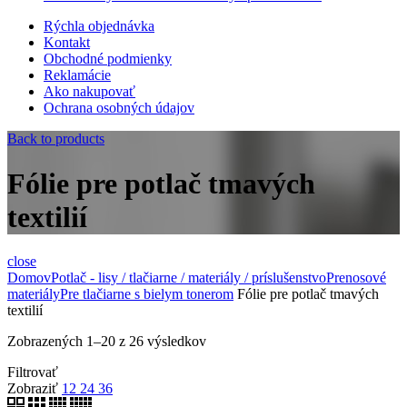
Rýchla objednávka
Kontakt
Obchodné podmienky
Reklamácie
Ako nakupovať
Ochrana osobných údajov
Back to products
Fólie pre potlač tmavých
textilií
close
Domov
Potlač - lisy / tlačiarne / materiály / príslušenstvo
Prenosové
materiály
Pre tlačiarne s bielym tonerom
Fólie pre potlač tmavých
textilií
Zobrazených 1–20 z 26 výsledkov
Filtrovať
Zobraziť
12
24
36