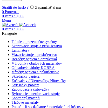
Stratili ste heslo ?
Zapamätať si ma
0
Porovnať
0
items
/
0,00
€
Menu
0
items
/
0,00
€
Kategórie
Tabule a prezentačné systémy
Skartovacie stroje a príslušenstvo
Laminátory
Viazacie stroje a príslušenstvo
Rezačky papiera a orezávatká
Výrobníky obalových materiálov
Odpadové nádoby KOBRA
Vŕtačky papiera a príslušenstvo
Skladačky papiera
Zošívačky / Dierovačky/ Nitovačky
Striasačky papiera
Zaoblovače a číslovačky
Ryhovacie a perforovacie stroje
Spotrebný materiál
Tlačové materiály
Potlač – lisy / tlačiarne / materiály / príslušenstvo