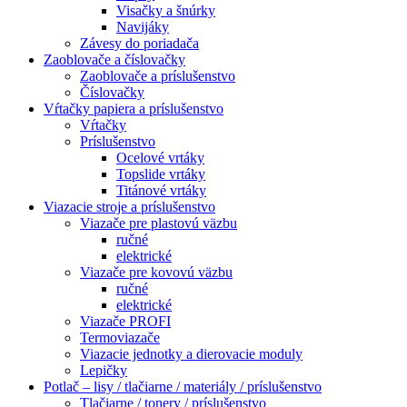
Visačky a šnúrky
Navijáky
Závesy do poriadača
Zaoblovače a číslovačky
Zaoblovače a príslušenstvo
Číslovačky
Vŕtačky papiera a príslušenstvo
Vŕtačky
Príslušenstvo
Ocelové vrtáky
Topslide vrtáky
Titánové vrtáky
Viazacie stroje a príslušenstvo
Viazače pre plastovú väzbu
ručné
elektrické
Viazače pre kovovú väzbu
ručné
elektrické
Viazače PROFI
Termoviazače
Viazacie jednotky a dierovacie moduly
Lepičky
Potlač – lisy / tlačiarne / materiály / príslušenstvo
Tlačiarne / tonery / príslušenstvo