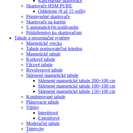
Kancelárske skartovače
Skartovače HSM PURE
Oddelenie (8 až 15 osôb)
Priemyselné skartovače
Skartovače na kartón
S automatickým podávaním
Príslušenstvo ku skartovačom
Tabule a prezentačné systémy
Magnetické vrecka
Tabule popisovateľné kriedou
Magnetické tabule
Korkové tabule
Filcové tabule
Revolverové tabule
Sklenené magnetické tabule
Sklenené magnetické tabule 200×100 cm
Sklenené magnetické tabule 100×100 cm
Sklenené magnetické tabule 150×100 cm
Kombinované tabule
Plánovacie tabule
Vitríny
Interiérové
Exteriérové
Moderačné tabule
Triptychy