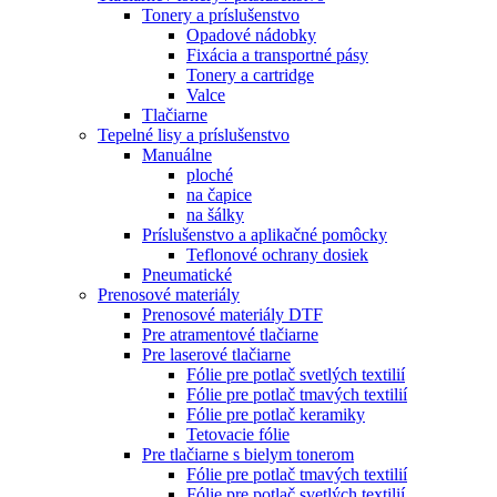
Tonery a príslušenstvo
Opadové nádobky
Fixácia a transportné pásy
Tonery a cartridge
Valce
Tlačiarne
Tepelné lisy a príslušenstvo
Manuálne
ploché
na čapice
na šálky
Príslušenstvo a aplikačné pomôcky
Teflonové ochrany dosiek
Pneumatické
Prenosové materiály
Prenosové materiály DTF
Pre atramentové tlačiarne
Pre laserové tlačiarne
Fólie pre potlač svetlých textilií
Fólie pre potlač tmavých textilií
Fólie pre potlač keramiky
Tetovacie fólie
Pre tlačiarne s bielym tonerom
Fólie pre potlač tmavých textilií
Fólie pre potlač svetlých textilií