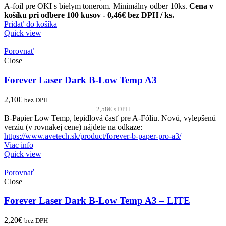
A-foil pre OKI s bielym tonerom. Minimálny odber 10ks.
Cena v
košíku pri odbere 100 kusov - 0,46€ bez DPH / ks.
Pridať do košíka
Quick view
Porovnať
Close
Forever Laser Dark B-Low Temp A3
2,10
€
bez DPH
2,58
€
s DPH
B-Papier Low Temp, lepidlová časť pre A-Fóliu. Novú, vylepšenú
verziu (v rovnakej cene) nájdete na odkaze:
https://www.avetech.sk/product/forever-b-paper-pro-a3/
Viac info
Quick view
Porovnať
Close
Forever Laser Dark B-Low Temp A3 – LITE
2,20
€
bez DPH