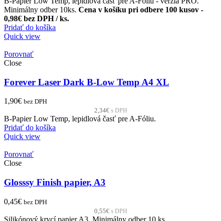
B-Papier Low Temp, lepidlová časť pre A-Fóliu - verzia PRO.
Minimálny odber 10ks.
Cena v košíku pri odbere 100 kusov -
0,98€ bez DPH / ks.
Pridať do košíka
Quick view
Porovnať
Close
Forever Laser Dark B-Low Temp A4 XL
1,90
€
bez DPH
2,34
€
s DPH
B-Papier Low Temp, lepidlová časť pre A-Fóliu.
Pridať do košíka
Quick view
Porovnať
Close
Glosssy Finish papier, A3
0,45
€
bez DPH
0,55
€
s DPH
Silikónový krycí papier A3. Minimálny odber 10 ks.