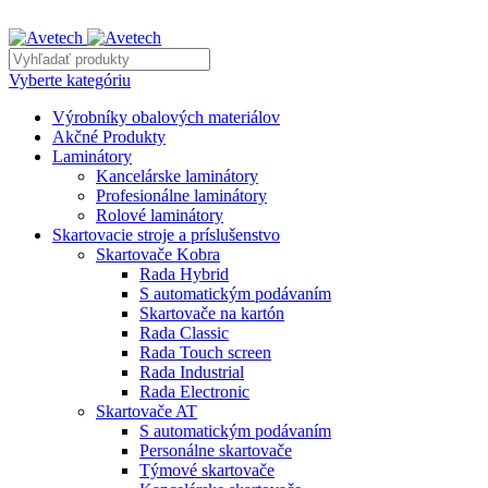
REKLAMNÝ TEXT
Vyberte kategóriu
Výrobníky obalových materiálov
Akčné Produkty
Laminátory
Kancelárske laminátory
Profesionálne laminátory
Rolové laminátory
Skartovacie stroje a príslušenstvo
Skartovače Kobra
Rada Hybrid
S automatickým podávaním
Skartovače na kartón
Rada Classic
Rada Touch screen
Rada Industrial
Rada Electronic
Skartovače AT
S automatickým podávaním
Personálne skartovače
Týmové skartovače