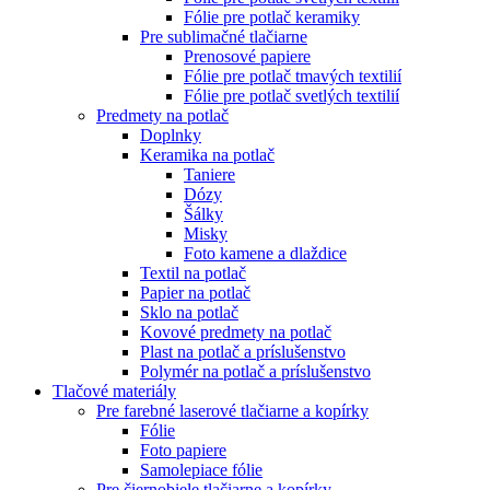
Fólie pre potlač keramiky
Pre sublimačné tlačiarne
Prenosové papiere
Fólie pre potlač tmavých textilií
Fólie pre potlač svetlých textilií
Predmety na potlač
Doplnky
Keramika na potlač
Taniere
Dózy
Šálky
Misky
Foto kamene a dlaždice
Textil na potlač
Papier na potlač
Sklo na potlač
Kovové predmety na potlač
Plast na potlač a príslušenstvo
Polymér na potlač a príslušenstvo
Tlačové materiály
Pre farebné laserové tlačiarne a kopírky
Fólie
Foto papiere
Samolepiace fólie
Pre čiernobiele tlačiarne a kopírky