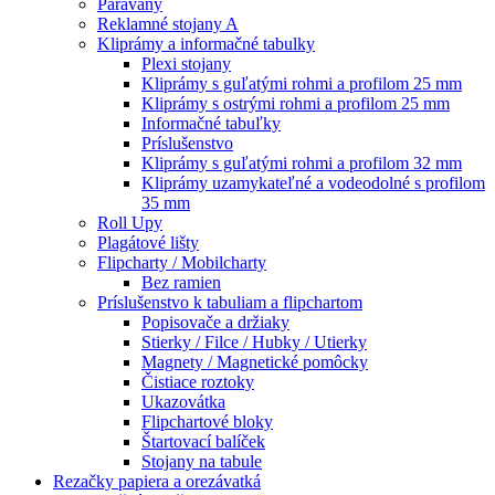
Paravany
Reklamné stojany A
Kliprámy a informačné tabulky
Plexi stojany
Kliprámy s guľatými rohmi a profilom 25 mm
Kliprámy s ostrými rohmi a profilom 25 mm
Informačné tabuľky
Príslušenstvo
Kliprámy s guľatými rohmi a profilom 32 mm
Kliprámy uzamykateľné a vodeodolné s profilom
35 mm
Roll Upy
Plagátové lišty
Flipcharty / Mobilcharty
Bez ramien
Príslušenstvo k tabuliam a flipchartom
Popisovače a držiaky
Stierky / Filce / Hubky / Utierky
Magnety / Magnetické pomôcky
Čistiace roztoky
Ukazovátka
Flipchartové bloky
Štartovací balíček
Stojany na tabule
Rezačky papiera a orezávatká