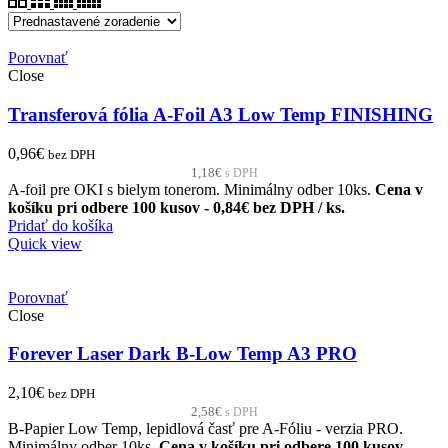
Porovnať
Close
Transferová fólia A-Foil A3 Low Temp FINISHING
0,96
€
bez DPH
1,18
€
s DPH
A-foil pre OKI s bielym tonerom. Minimálny odber 10ks.
Cena v
košíku pri odbere 100 kusov - 0,84€ bez DPH / ks.
Pridať do košíka
Quick view
Porovnať
Close
Forever Laser Dark B-Low Temp A3 PRO
2,10
€
bez DPH
2,58
€
s DPH
B-Papier Low Temp, lepidlová časť pre A-Fóliu - verzia PRO.
Minimálny odber 10ks.
Cena v košíku pri odbere 100 kusov -