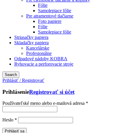
Fólie
Samolepiace fólie
Pre atramentové tlačiarne
Foto papiere
Fólie
Samolepiace fólie
Striasačky papiera
Skladačky papiera
Kancelárske
Profesionálne
Odpadové nádoby KOBRA
Ryhovacie a perforovacie stroje
Search
Prihlásiť / Registrovať
Prihlásenie
Registrovať si účet
Používateľské meno alebo e-mailová adresa
*
Heslo
*
Prihlásiť sa