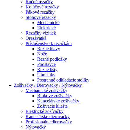
Ručné rezačky
Kotúčové rezačky
Pákové rezačky
Stohové rezačky
Mechanické
Elektrické
Rezačky vizitiek
Orezávatká
Príslušenstvo k rezačkám
Rezné hlavy
Nože
Rezné podložky
Podstavce
Rezné lišty
Úhoľníky
Postranné odkladacie stolíky
Zošívačky / Dierovačky / Nýtovačky
Mechanické zošívačky
Blokové zošívačky
Kancelárske zošívačky
Zošívacie kliešte
Elektrické zošívačky
Kancelárske dierovačky
Profesionálne dierovačky
Nýtovačky