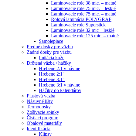
Laminovacie role 38 mic. – matné
Laminovacie role 75 mic. – lesklé
Laminovacie role 75 mic. – matné
Rolová laminácia POLYGRAF
Laminovacie role Superstick
Laminovacie role 32 mic – lesklé
Laminovacie role 125 mic. – matné
Samolepiace
Predné dosky pre väzbu
Zadné dosky pre väzbu
Imitácia kože
Drôtená väzba / háčiky
Hrebene 2:1 v návine
Hrebene 2:1"
Hrebene 3:1"
Hrebene 3:1 v návine
Háčiky do kalendárov
Plastová väzba
Násuvné lišty
Termodosky
Zošívacie spinky
Čistiaci program
Obalové materiály
Identifikácia
Klipsy