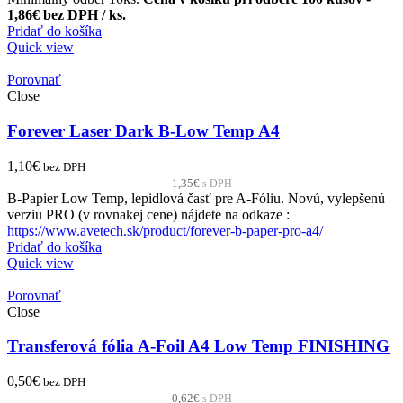
1,86€ bez DPH / ks.
Pridať do košíka
Quick view
Porovnať
Close
Forever Laser Dark B-Low Temp A4
1,10
€
bez DPH
1,35
€
s DPH
B-Papier Low Temp, lepidlová časť pre A-Fóliu. Novú, vylepšenú
verziu PRO (v rovnakej cene) nájdete na odkaze :
https://www.avetech.sk/product/forever-b-paper-pro-a4/
Pridať do košíka
Quick view
Porovnať
Close
Transferová fólia A-Foil A4 Low Temp FINISHING
0,50
€
bez DPH
0,62
€
s DPH