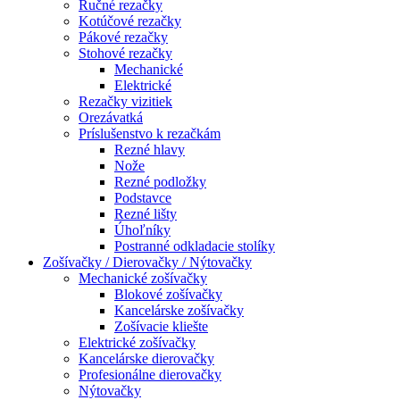
Ručné rezačky
Kotúčové rezačky
Pákové rezačky
Stohové rezačky
Mechanické
Elektrické
Rezačky vizitiek
Orezávatká
Príslušenstvo k rezačkám
Rezné hlavy
Nože
Rezné podložky
Podstavce
Rezné lišty
Úhoľníky
Postranné odkladacie stolíky
Zošívačky / Dierovačky / Nýtovačky
Mechanické zošívačky
Blokové zošívačky
Kancelárske zošívačky
Zošívacie kliešte
Elektrické zošívačky
Kancelárske dierovačky
Profesionálne dierovačky
Nýtovačky