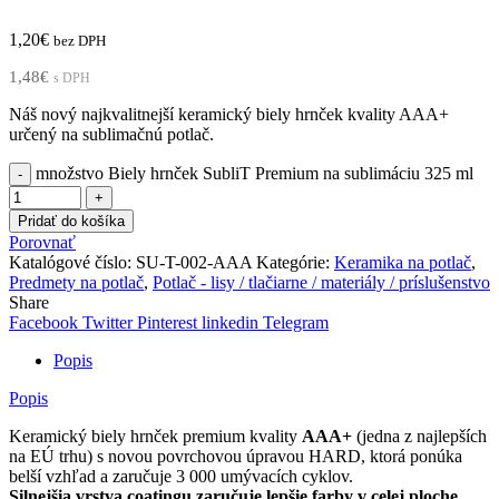
1,20
€
bez DPH
1,48
€
s DPH
Náš nový najkvalitnejší keramický biely hrnček kvality AAA+
určený na sublimačnú potlač.
množstvo Biely hrnček SubliT Premium na sublimáciu 325 ml
Pridať do košíka
Porovnať
Katalógové číslo:
SU-T-002-AAA
Kategórie:
Keramika na potlač
,
Predmety na potlač
,
Potlač - lisy / tlačiarne / materiály / príslušenstvo
Share
Facebook
Twitter
Pinterest
linkedin
Telegram
Popis
Popis
Keramický biely hrnček premium kvality
AAA+
(jedna z najlepších
na EÚ trhu) s novou povrchovou úpravou HARD, ktorá ponúka
belší vzhľad a zaručuje 3 000 umývacích cyklov.
Silnejšia vrstva coatingu zaručuje lepšie farby v celej ploche