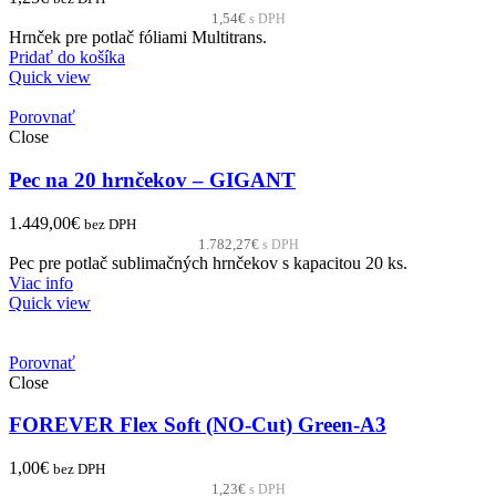
1,54
€
s DPH
Hrnček pre potlač fóliami Multitrans.
Pridať do košíka
Quick view
Porovnať
Close
Pec na 20 hrnčekov – GIGANT
1.449,00
€
bez DPH
1.782,27
€
s DPH
Pec pre potlač sublimačných hrnčekov s kapacitou 20 ks.
Viac info
Quick view
Porovnať
Close
FOREVER Flex Soft (NO-Cut) Green-A3
1,00
€
bez DPH
1,23
€
s DPH