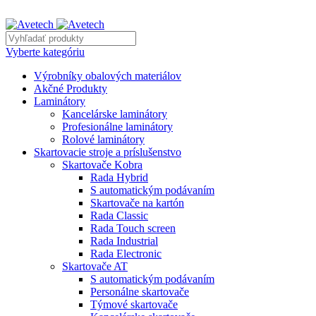
REKLAMNÝ TEXT
Vyberte kategóriu
Výrobníky obalových materiálov
Akčné Produkty
Laminátory
Kancelárske laminátory
Profesionálne laminátory
Rolové laminátory
Skartovacie stroje a príslušenstvo
Skartovače Kobra
Rada Hybrid
S automatickým podávaním
Skartovače na kartón
Rada Classic
Rada Touch screen
Rada Industrial
Rada Electronic
Skartovače AT
S automatickým podávaním
Personálne skartovače
Týmové skartovače