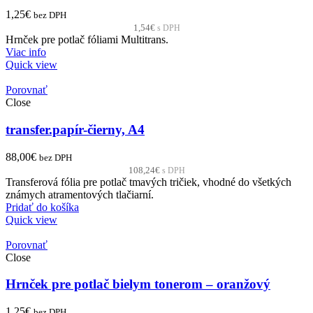
1,25
€
bez DPH
1,54
€
s DPH
Hrnček pre potlač fóliami Multitrans.
Viac info
Quick view
Porovnať
Close
transfer.papír-čierny, A4
88,00
€
bez DPH
108,24
€
s DPH
Transferová fólia pre potlač tmavých tričiek, vhodné do všetkých
známych atramentových tlačiarní.
Pridať do košíka
Quick view
Porovnať
Close
Hrnček pre potlač bielym tonerom – oranžový
1,25
€
bez DPH