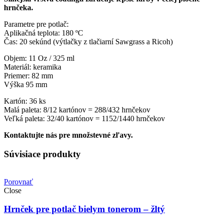
hrnčeka.
Parametre pre potlač:
Aplikačná teplota: 180 ºC
Čas: 20 sekúnd (výtlačky z tlačiarní Sawgrass a Ricoh)
Objem: 11 Oz / 325 ml
Materiál: keramika
Priemer: 82 mm
Výška 95 mm
Kartón: 36 ks
Malá paleta: 8/12 kartónov = 288/432 hrnčekov
Veľká paleta: 32/40 kartónov = 1152/1440 hrnčekov
Kontaktujte nás pre množstevné zľavy.
Súvisiace produkty
Porovnať
Close
Hrnček pre potlač bielym tonerom – žltý