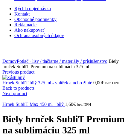
Rýchla objednávka
Kontakt
Obchodné podmienky
Reklamácie
Ako nakupovať
Ochrana osobných údajov
Click to enlarge
Domov
Potlač - lisy / tlačiarne / materiály / príslušenstvo
Biely
hrnček SubliT Premium na sublimáciu 325 ml
Previous product
Hrnek SubliT bílý 325 ml - vnitřek a ucho žluté
0,00
€
bez DPH
Back to products
Next product
Hrnek SubliT Max 450 ml - bílý
1,60
€
bez DPH
Biely hrnček SubliT Premium
na sublimáciu 325 ml