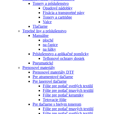
Tonery a príslušenstvo
Opadové nádobky
Fixácia a transportné pásy
Tonery a cartridge
Valce
Tlačiarne
Tepelné lisy a príslušenstvo
Manuálne
ploché
na čapice
na šálky
Príslušenstvo a aplikačné pomôcky
Teflonové ochrany dosiek
Pneumatické
Prenosové materiály
Prenosové materiály DTF
Pre atramentové tlačiarne
Pre laserové tlačiarne
Fólie pre potlač svetlých textilií
Fólie pre potlač tmavých textilií
Fólie pre potlač keramiky
Tetovacie fólie
Pre tlačiarne s bielym tonerom
Fólie pre potlač tmavých textilií
Fólie pre potlač svetlých textilií