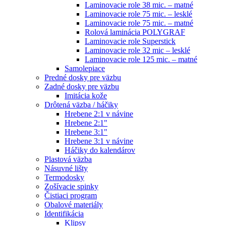
Laminovacie role 38 mic. – matné
Laminovacie role 75 mic. – lesklé
Laminovacie role 75 mic. – matné
Rolová laminácia POLYGRAF
Laminovacie role Superstick
Laminovacie role 32 mic – lesklé
Laminovacie role 125 mic. – matné
Samolepiace
Predné dosky pre väzbu
Zadné dosky pre väzbu
Imitácia kože
Drôtená väzba / háčiky
Hrebene 2:1 v návine
Hrebene 2:1"
Hrebene 3:1"
Hrebene 3:1 v návine
Háčiky do kalendárov
Plastová väzba
Násuvné lišty
Termodosky
Zošívacie spinky
Čistiaci program
Obalové materiály
Identifikácia
Klipsy