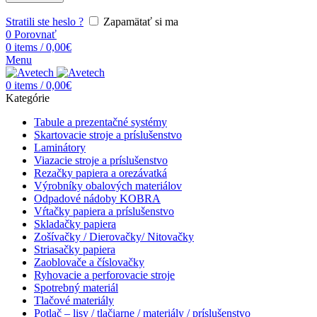
Stratili ste heslo ?
Zapamätať si ma
0
Porovnať
0
items
/
0,00
€
Menu
0
items
/
0,00
€
Kategórie
Tabule a prezentačné systémy
Skartovacie stroje a príslušenstvo
Laminátory
Viazacie stroje a príslušenstvo
Rezačky papiera a orezávatká
Výrobníky obalových materiálov
Odpadové nádoby KOBRA
Vŕtačky papiera a príslušenstvo
Skladačky papiera
Zošívačky / Dierovačky/ Nitovačky
Striasačky papiera
Zaoblovače a číslovačky
Ryhovacie a perforovacie stroje
Spotrebný materiál
Tlačové materiály
Potlač – lisy / tlačiarne / materiály / príslušenstvo