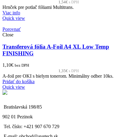
1,54
€
s DPH
Hrnček pre potlač fóliami Multitrans.
Viac info
Quick view
Porovnať
Close
Transferová fólia A-Foil A4 XL Low Temp
FINISHING
1,10
€
bez DPH
1,35
€
s DPH
A-foil pre OKI s bielym tonerom. Minimálny odber 10ks.
Pridať do košíka
Quick view
Bratislavská 198/85
902 01 Pezinok
Tel. číslo: +421 907 670 729
E-mail: obchod@avetech.sk