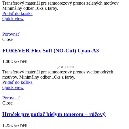
Transferový materiál pre samoorezový prenos zelených motívov.
Minimálny odber 10ks z farby.
Pridať do košíka
Quick view
Porovnať
Close
FOREVER Flex Soft (NO-Cut) Cyan-A3
1,00
€
bez DPH
1,23
€
s DPH
Transferový materiál pre samoorezový prenos svetlomodrých
motívov. Minimálny odber 10ks z farby.
Pridať do košíka
Quick view
Porovnať
Close
Hrnček pre potlač bielym tonerom – rúžový
1,25
€
bez DPH