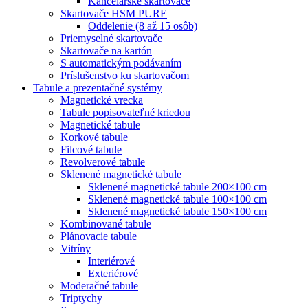
Kancelárske skartovače
Skartovače HSM PURE
Oddelenie (8 až 15 osôb)
Priemyselné skartovače
Skartovače na kartón
S automatickým podávaním
Príslušenstvo ku skartovačom
Tabule a prezentačné systémy
Magnetické vrecka
Tabule popisovateľné kriedou
Magnetické tabule
Korkové tabule
Filcové tabule
Revolverové tabule
Sklenené magnetické tabule
Sklenené magnetické tabule 200×100 cm
Sklenené magnetické tabule 100×100 cm
Sklenené magnetické tabule 150×100 cm
Kombinované tabule
Plánovacie tabule
Vitríny
Interiérové
Exteriérové
Moderačné tabule
Triptychy