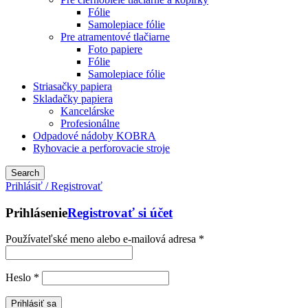
Fólie
Samolepiace fólie
Pre atramentové tlačiarne
Foto papiere
Fólie
Samolepiace fólie
Striasačky papiera
Skladačky papiera
Kancelárske
Profesionálne
Odpadové nádoby KOBRA
Ryhovacie a perforovacie stroje
Search
Prihlásiť / Registrovať
Prihlásenie
Registrovať si účet
Používateľské meno alebo e-mailová adresa
*
Heslo
*
Prihlásiť sa