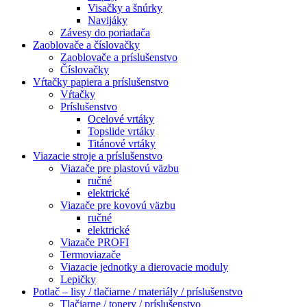
Visačky a šnúrky
Navijáky
Závesy do poriadača
Zaoblovače a číslovačky
Zaoblovače a príslušenstvo
Číslovačky
Vŕtačky papiera a príslušenstvo
Vŕtačky
Príslušenstvo
Ocelové vrtáky
Topslide vrtáky
Titánové vrtáky
Viazacie stroje a príslušenstvo
Viazače pre plastovú väzbu
ručné
elektrické
Viazače pre kovovú väzbu
ručné
elektrické
Viazače PROFI
Termoviazače
Viazacie jednotky a dierovacie moduly
Lepičky
Potlač – lisy / tlačiarne / materiály / príslušenstvo
Tlačiarne / tonery / príslušenstvo