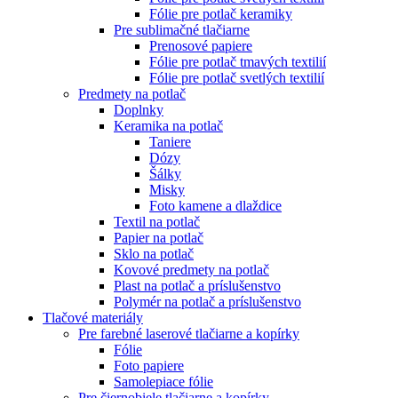
Fólie pre potlač keramiky
Pre sublimačné tlačiarne
Prenosové papiere
Fólie pre potlač tmavých textilií
Fólie pre potlač svetlých textilií
Predmety na potlač
Doplnky
Keramika na potlač
Taniere
Dózy
Šálky
Misky
Foto kamene a dlaždice
Textil na potlač
Papier na potlač
Sklo na potlač
Kovové predmety na potlač
Plast na potlač a príslušenstvo
Polymér na potlač a príslušenstvo
Tlačové materiály
Pre farebné laserové tlačiarne a kopírky
Fólie
Foto papiere
Samolepiace fólie
Pre čiernobiele tlačiarne a kopírky