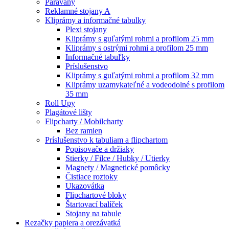
Paravany
Reklamné stojany A
Kliprámy a informačné tabulky
Plexi stojany
Kliprámy s guľatými rohmi a profilom 25 mm
Kliprámy s ostrými rohmi a profilom 25 mm
Informačné tabuľky
Príslušenstvo
Kliprámy s guľatými rohmi a profilom 32 mm
Kliprámy uzamykateľné a vodeodolné s profilom
35 mm
Roll Upy
Plagátové lišty
Flipcharty / Mobilcharty
Bez ramien
Príslušenstvo k tabuliam a flipchartom
Popisovače a držiaky
Stierky / Filce / Hubky / Utierky
Magnety / Magnetické pomôcky
Čistiace roztoky
Ukazovátka
Flipchartové bloky
Štartovací balíček
Stojany na tabule
Rezačky papiera a orezávatká