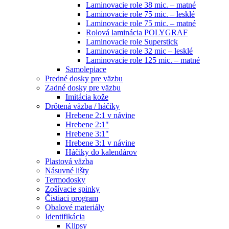
Laminovacie role 38 mic. – matné
Laminovacie role 75 mic. – lesklé
Laminovacie role 75 mic. – matné
Rolová laminácia POLYGRAF
Laminovacie role Superstick
Laminovacie role 32 mic – lesklé
Laminovacie role 125 mic. – matné
Samolepiace
Predné dosky pre väzbu
Zadné dosky pre väzbu
Imitácia kože
Drôtená väzba / háčiky
Hrebene 2:1 v návine
Hrebene 2:1"
Hrebene 3:1"
Hrebene 3:1 v návine
Háčiky do kalendárov
Plastová väzba
Násuvné lišty
Termodosky
Zošívacie spinky
Čistiaci program
Obalové materiály
Identifikácia
Klipsy