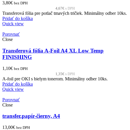
3,80
€
bez DPH
4,67
€
s DPH
Transferová fólia pre potlač tmavých tričiek. Minimálny odber 10ks.
Pridať do košíka
Quick view
Porovnať
Close
Transferová fólia A-Foil A4 XL Low Temp
FINISHING
1,10
€
bez DPH
1,35
€
s DPH
A-foil pre OKI s bielym tonerom. Minimálny odber 10ks.
Pridať do košíka
Quick view
Porovnať
Close
transfer.papír-čierny, A4
13,00
€
bez DPH