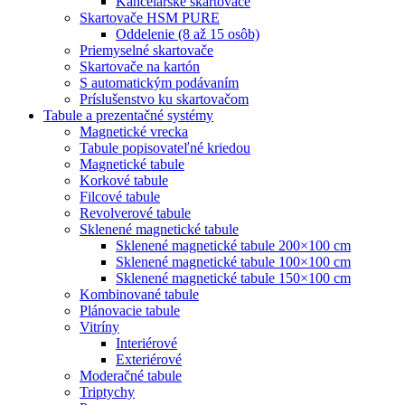
Kancelárske skartovače
Skartovače HSM PURE
Oddelenie (8 až 15 osôb)
Priemyselné skartovače
Skartovače na kartón
S automatickým podávaním
Príslušenstvo ku skartovačom
Tabule a prezentačné systémy
Magnetické vrecka
Tabule popisovateľné kriedou
Magnetické tabule
Korkové tabule
Filcové tabule
Revolverové tabule
Sklenené magnetické tabule
Sklenené magnetické tabule 200×100 cm
Sklenené magnetické tabule 100×100 cm
Sklenené magnetické tabule 150×100 cm
Kombinované tabule
Plánovacie tabule
Vitríny
Interiérové
Exteriérové
Moderačné tabule
Triptychy