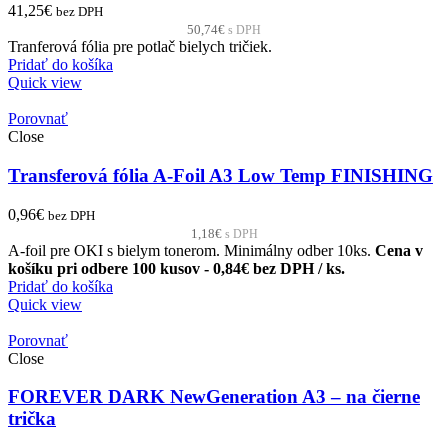
41,25
€
bez DPH
50,74
€
s DPH
Tranferová fólia pre potlač bielych tričiek.
Pridať do košíka
Quick view
Porovnať
Close
Transferová fólia A-Foil A3 Low Temp FINISHING
0,96
€
bez DPH
1,18
€
s DPH
A-foil pre OKI s bielym tonerom. Minimálny odber 10ks.
Cena v
košíku pri odbere 100 kusov - 0,84€ bez DPH / ks.
Pridať do košíka
Quick view
Porovnať
Close
FOREVER DARK NewGeneration A3 – na čierne
trička