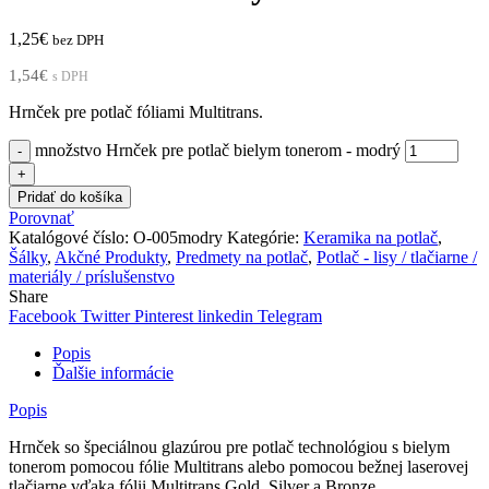
1,25
€
bez DPH
1,54
€
s DPH
Hrnček pre potlač fóliami Multitrans.
množstvo Hrnček pre potlač bielym tonerom - modrý
Pridať do košíka
Porovnať
Katalógové číslo:
O-005modry
Kategórie:
Keramika na potlač
,
Šálky
,
Akčné Produkty
,
Predmety na potlač
,
Potlač - lisy / tlačiarne /
materiály / príslušenstvo
Share
Facebook
Twitter
Pinterest
linkedin
Telegram
Popis
Ďalšie informácie
Popis
Hrnček so špeciálnou glazúrou pre potlač technológiou s bielym
tonerom pomocou fólie Multitrans alebo pomocou bežnej laserovej
tlačiarne vďaka fólii Multitrans Gold, Silver a Bronze