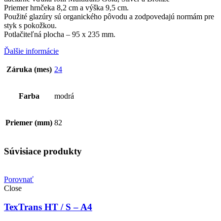
Priemer hrnčeka 8,2 cm a výška 9,5 cm.
Použité glazúry sú organického pôvodu a zodpovedajú normám pre
styk s pokožkou.
Potlačiteľná plocha – 95 x 235 mm.
Ďalšie informácie
Záruka (mes)
24
Farba
modrá
Priemer (mm)
82
Súvisiace produkty
Porovnať
Close
TexTrans HT / S – A4