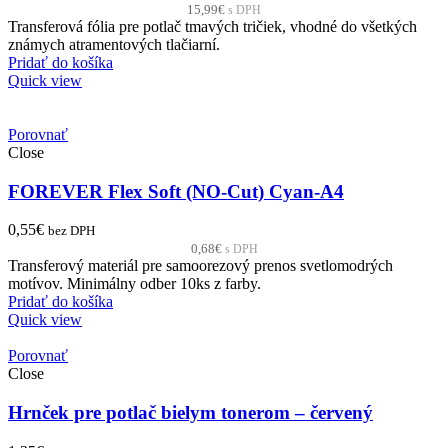
15,99
€
s DPH
Transferová fólia pre potlač tmavých tričiek, vhodné do všetkých
známych atramentových tlačiarní.
Pridať do košíka
Quick view
Porovnať
Close
FOREVER Flex Soft (NO-Cut) Cyan-A4
0,55
€
bez DPH
0,68
€
s DPH
Transferový materiál pre samoorezový prenos svetlomodrých
motívov. Minimálny odber 10ks z farby.
Pridať do košíka
Quick view
Porovnať
Close
Hrnček pre potlač bielym tonerom – červený