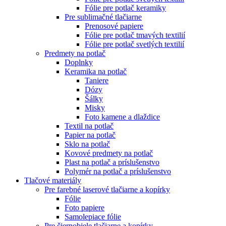
Fólie pre potlač keramiky
Pre sublimačné tlačiarne
Prenosové papiere
Fólie pre potlač tmavých textilií
Fólie pre potlač svetlých textilií
Predmety na potlač
Doplnky
Keramika na potlač
Taniere
Dózy
Šálky
Misky
Foto kamene a dlaždice
Textil na potlač
Papier na potlač
Sklo na potlač
Kovové predmety na potlač
Plast na potlač a príslušenstvo
Polymér na potlač a príslušenstvo
Tlačové materiály
Pre farebné laserové tlačiarne a kopírky
Fólie
Foto papiere
Samolepiace fólie
Pre čiernobiele tlačiarne a kopírky