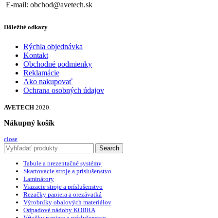
E-mail: obchod@avetech.sk
Dôležité odkazy
Rýchla objednávka
Kontakt
Obchodné podmienky
Reklamácie
Ako nakupovať
Ochrana osobných údajov
AVETECH
2020.
Nákupný košík
close
Search
Tabule a prezentačné systémy
Skartovacie stroje a príslušenstvo
Laminátory
Viazacie stroje a príslušenstvo
Rezačky papiera a orezávatká
Výrobníky obalových materiálov
Odpadové nádoby KOBRA
Vŕtačky papiera a príslušenstvo