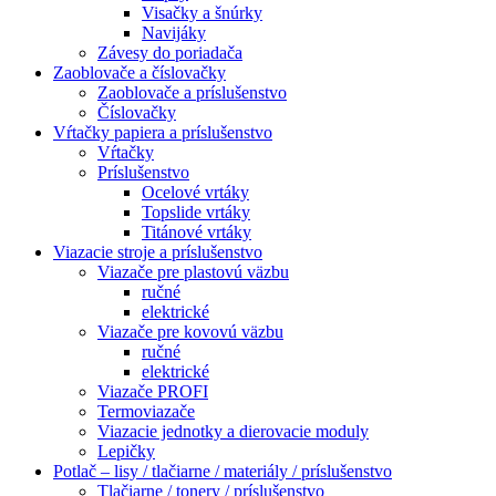
Visačky a šnúrky
Navijáky
Závesy do poriadača
Zaoblovače a číslovačky
Zaoblovače a príslušenstvo
Číslovačky
Vŕtačky papiera a príslušenstvo
Vŕtačky
Príslušenstvo
Ocelové vrtáky
Topslide vrtáky
Titánové vrtáky
Viazacie stroje a príslušenstvo
Viazače pre plastovú väzbu
ručné
elektrické
Viazače pre kovovú väzbu
ručné
elektrické
Viazače PROFI
Termoviazače
Viazacie jednotky a dierovacie moduly
Lepičky
Potlač – lisy / tlačiarne / materiály / príslušenstvo
Tlačiarne / tonery / príslušenstvo