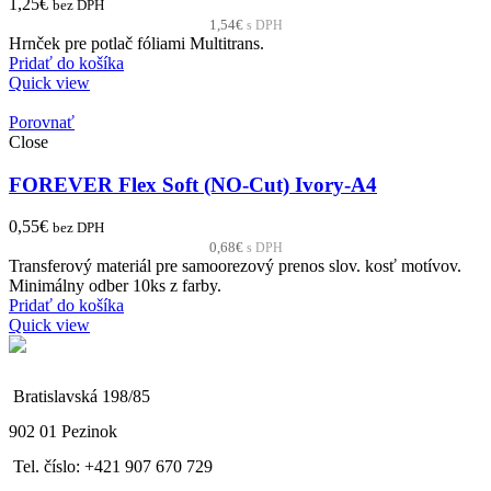
1,25
€
bez DPH
1,54
€
s DPH
Hrnček pre potlač fóliami Multitrans.
Pridať do košíka
Quick view
Porovnať
Close
FOREVER Flex Soft (NO-Cut) Ivory-A4
0,55
€
bez DPH
0,68
€
s DPH
Transferový materiál pre samoorezový prenos slov. kosť motívov.
Minimálny odber 10ks z farby.
Pridať do košíka
Quick view
Bratislavská 198/85
902 01 Pezinok
Tel. číslo: +421 907 670 729