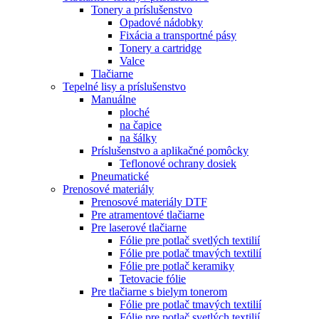
Tonery a príslušenstvo
Opadové nádobky
Fixácia a transportné pásy
Tonery a cartridge
Valce
Tlačiarne
Tepelné lisy a príslušenstvo
Manuálne
ploché
na čapice
na šálky
Príslušenstvo a aplikačné pomôcky
Teflonové ochrany dosiek
Pneumatické
Prenosové materiály
Prenosové materiály DTF
Pre atramentové tlačiarne
Pre laserové tlačiarne
Fólie pre potlač svetlých textilií
Fólie pre potlač tmavých textilií
Fólie pre potlač keramiky
Tetovacie fólie
Pre tlačiarne s bielym tonerom
Fólie pre potlač tmavých textilií
Fólie pre potlač svetlých textilií