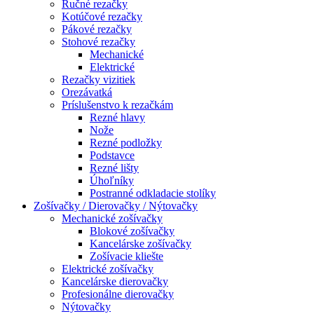
Ručné rezačky
Kotúčové rezačky
Pákové rezačky
Stohové rezačky
Mechanické
Elektrické
Rezačky vizitiek
Orezávatká
Príslušenstvo k rezačkám
Rezné hlavy
Nože
Rezné podložky
Podstavce
Rezné lišty
Úhoľníky
Postranné odkladacie stolíky
Zošívačky / Dierovačky / Nýtovačky
Mechanické zošívačky
Blokové zošívačky
Kancelárske zošívačky
Zošívacie kliešte
Elektrické zošívačky
Kancelárske dierovačky
Profesionálne dierovačky
Nýtovačky