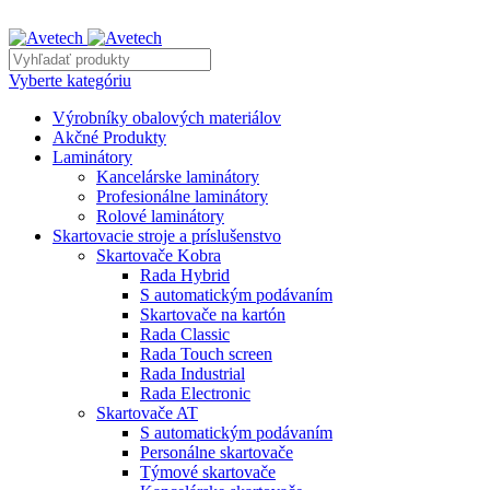
REKLAMNÝ TEXT
Vyberte kategóriu
Výrobníky obalových materiálov
Akčné Produkty
Laminátory
Kancelárske laminátory
Profesionálne laminátory
Rolové laminátory
Skartovacie stroje a príslušenstvo
Skartovače Kobra
Rada Hybrid
S automatickým podávaním
Skartovače na kartón
Rada Classic
Rada Touch screen
Rada Industrial
Rada Electronic
Skartovače AT
S automatickým podávaním
Personálne skartovače
Týmové skartovače