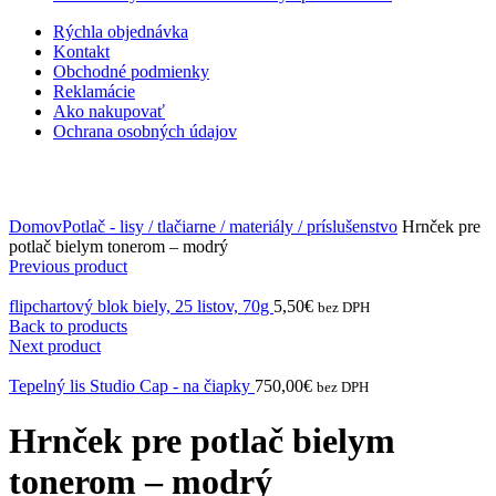
Rýchla objednávka
Kontakt
Obchodné podmienky
Reklamácie
Ako nakupovať
Ochrana osobných údajov
Click to enlarge
Domov
Potlač - lisy / tlačiarne / materiály / príslušenstvo
Hrnček pre
potlač bielym tonerom – modrý
Previous product
flipchartový blok biely, 25 listov, 70g
5,50
€
bez DPH
Back to products
Next product
Tepelný lis Studio Cap - na čiapky
750,00
€
bez DPH
Hrnček pre potlač bielym
tonerom – modrý