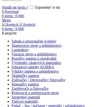
Stratili ste heslo ?
Zapamätať si ma
0
Porovnať
0
items
/
0,00
€
Menu
0
items
/
0,00
€
Kategórie
Tabule a prezentačné systémy
Skartovacie stroje a príslušenstvo
Laminátory
Viazacie stroje a príslušenstvo
Rezačky papiera a orezávatká
Výrobníky obalových materiálov
Odpadové nádoby KOBRA
Vŕtačky papiera a príslušenstvo
Skladačky papiera
Zošívačky / Dierovačky/ Nitovačky
Striasačky papiera
Zaoblovače a číslovačky
Ryhovacie a perforovacie stroje
Spotrebný materiál
Tlačové materiály
Potlač – lisy / tlačiarne / materiály / príslušenstvo