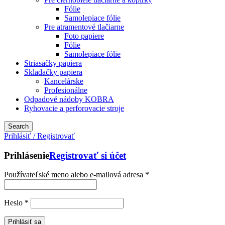
Fólie
Samolepiace fólie
Pre atramentové tlačiarne
Foto papiere
Fólie
Samolepiace fólie
Striasačky papiera
Skladačky papiera
Kancelárske
Profesionálne
Odpadové nádoby KOBRA
Ryhovacie a perforovacie stroje
Search
Prihlásiť / Registrovať
Prihlásenie
Registrovať si účet
Používateľské meno alebo e-mailová adresa
*
Heslo
*
Prihlásiť sa