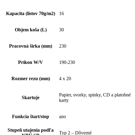
Kapacita (listov 70g/m2)
16
Objem koša (L)
30
Pracovná šírka (mm)
230
Príkon W/V
190-230
Rozmer rezu (mm)
4 x 20
Papier, svorky, spinky, CD a platobné
Skartuje
karty
Funkcia štart/stop
ano
Stupeň utajenia podľa
Typ 2 – Dôverné