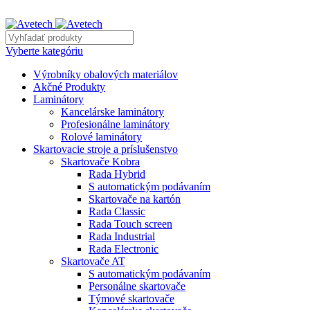
REKLAMNÝ TEXT
Vyberte kategóriu
Výrobníky obalových materiálov
Akčné Produkty
Laminátory
Kancelárske laminátory
Profesionálne laminátory
Rolové laminátory
Skartovacie stroje a príslušenstvo
Skartovače Kobra
Rada Hybrid
S automatickým podávaním
Skartovače na kartón
Rada Classic
Rada Touch screen
Rada Industrial
Rada Electronic
Skartovače AT
S automatickým podávaním
Personálne skartovače
Týmové skartovače