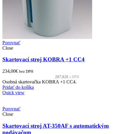
Porovnať
Close
Skartovací stroj KOBRA +1 CC4
234,00
€
bez DPH
287,82
€
s DPH
Osobná skartovačka KOBRA +1 CC4.
Pridať do košíka
Quick view
Porovnať
Close
Skartovací stroj AT-350AF s automatickým
podávačom