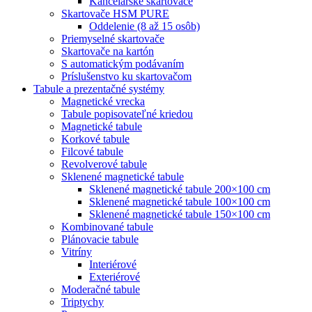
Kancelárske skartovače
Skartovače HSM PURE
Oddelenie (8 až 15 osôb)
Priemyselné skartovače
Skartovače na kartón
S automatickým podávaním
Príslušenstvo ku skartovačom
Tabule a prezentačné systémy
Magnetické vrecka
Tabule popisovateľné kriedou
Magnetické tabule
Korkové tabule
Filcové tabule
Revolverové tabule
Sklenené magnetické tabule
Sklenené magnetické tabule 200×100 cm
Sklenené magnetické tabule 100×100 cm
Sklenené magnetické tabule 150×100 cm
Kombinované tabule
Plánovacie tabule
Vitríny
Interiérové
Exteriérové
Moderačné tabule
Triptychy