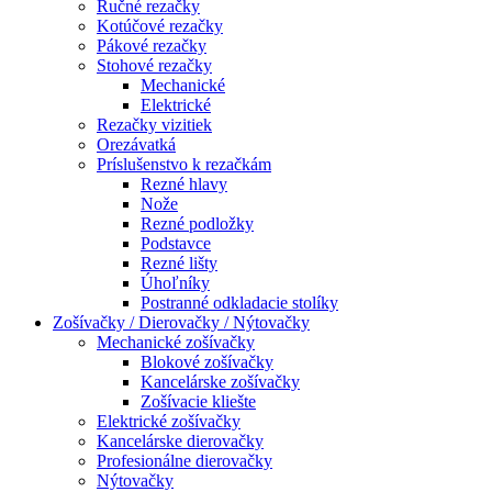
Ručné rezačky
Kotúčové rezačky
Pákové rezačky
Stohové rezačky
Mechanické
Elektrické
Rezačky vizitiek
Orezávatká
Príslušenstvo k rezačkám
Rezné hlavy
Nože
Rezné podložky
Podstavce
Rezné lišty
Úhoľníky
Postranné odkladacie stolíky
Zošívačky / Dierovačky / Nýtovačky
Mechanické zošívačky
Blokové zošívačky
Kancelárske zošívačky
Zošívacie kliešte
Elektrické zošívačky
Kancelárske dierovačky
Profesionálne dierovačky
Nýtovačky