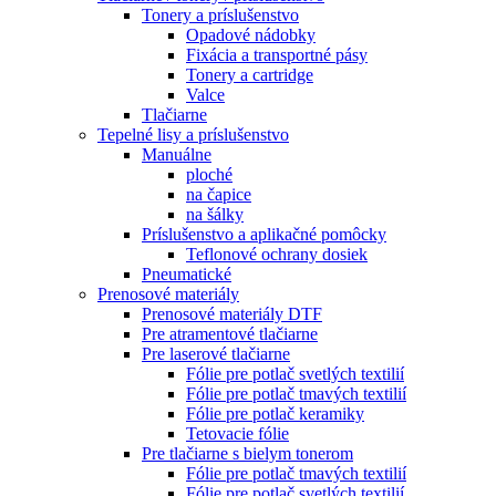
Tonery a príslušenstvo
Opadové nádobky
Fixácia a transportné pásy
Tonery a cartridge
Valce
Tlačiarne
Tepelné lisy a príslušenstvo
Manuálne
ploché
na čapice
na šálky
Príslušenstvo a aplikačné pomôcky
Teflonové ochrany dosiek
Pneumatické
Prenosové materiály
Prenosové materiály DTF
Pre atramentové tlačiarne
Pre laserové tlačiarne
Fólie pre potlač svetlých textilií
Fólie pre potlač tmavých textilií
Fólie pre potlač keramiky
Tetovacie fólie
Pre tlačiarne s bielym tonerom
Fólie pre potlač tmavých textilií
Fólie pre potlač svetlých textilií