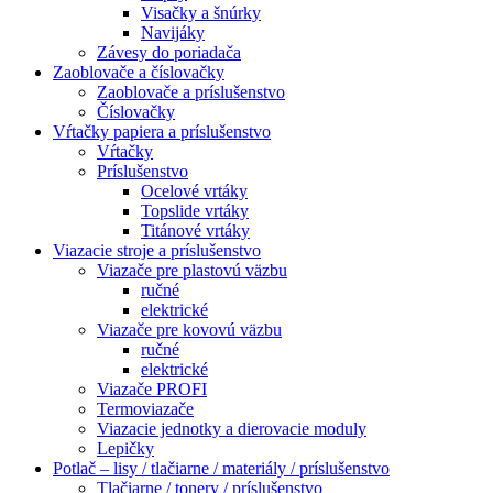
Visačky a šnúrky
Navijáky
Závesy do poriadača
Zaoblovače a číslovačky
Zaoblovače a príslušenstvo
Číslovačky
Vŕtačky papiera a príslušenstvo
Vŕtačky
Príslušenstvo
Ocelové vrtáky
Topslide vrtáky
Titánové vrtáky
Viazacie stroje a príslušenstvo
Viazače pre plastovú väzbu
ručné
elektrické
Viazače pre kovovú väzbu
ručné
elektrické
Viazače PROFI
Termoviazače
Viazacie jednotky a dierovacie moduly
Lepičky
Potlač – lisy / tlačiarne / materiály / príslušenstvo
Tlačiarne / tonery / príslušenstvo