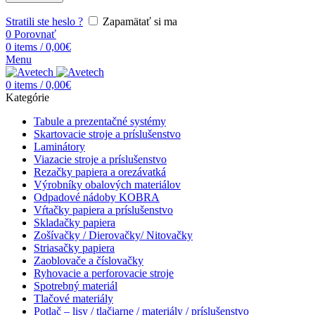
Stratili ste heslo ?
Zapamätať si ma
0
Porovnať
0
items
/
0,00
€
Menu
0
items
/
0,00
€
Kategórie
Tabule a prezentačné systémy
Skartovacie stroje a príslušenstvo
Laminátory
Viazacie stroje a príslušenstvo
Rezačky papiera a orezávatká
Výrobníky obalových materiálov
Odpadové nádoby KOBRA
Vŕtačky papiera a príslušenstvo
Skladačky papiera
Zošívačky / Dierovačky/ Nitovačky
Striasačky papiera
Zaoblovače a číslovačky
Ryhovacie a perforovacie stroje
Spotrebný materiál
Tlačové materiály
Potlač – lisy / tlačiarne / materiály / príslušenstvo