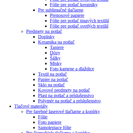
Fólie pre potlač keramiky
Pre sublimačné tlačiarne
Prenosové papiere
Fólie pre potlač tmavých textilií
Fólie pre potlač svetlých textilií
Predmety na potlač
Doplnky
Keramika na potlač
Taniere
Dózy
Šálky
Misky
Foto kamene a dlaždice
Textil na potlač
Papier na potlač
Sklo na potlač
Kovové predmety na potlač
Plast na potlač a príslušenstvo
Polymér na potlač a príslušenstvo
Tlačové materiály
Pre farebné laserové tlačiarne a kopírky
Fólie
Foto papiere
Samolepiace fólie
Pre čiernobiele tlačiarne a kopírky