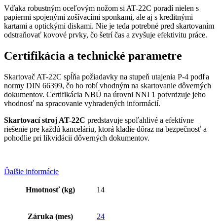
Vďaka robustným oceľovým nožom si AT-22C poradí nielen s
papiermi spojenými zošívacími sponkami, ale aj s kreditnými
kartami a optickými diskami. Nie je teda potrebné pred skartovaním
odstraňovať kovové prvky, čo šetrí čas a zvyšuje efektivitu práce.
Certifikácia a technické parametre
Skartovač AT-22C spĺňa požiadavky na stupeň utajenia P-4 podľa
normy DIN 66399, čo ho robí vhodným na skartovanie dôverných
dokumentov. Certifikácia NBÚ na úrovni NNI 1 potvrdzuje jeho
vhodnosť na spracovanie vyhradených informácií.
Skartovací stroj AT-22C
predstavuje spoľahlivé a efektívne
riešenie pre každú kanceláriu, ktorá kladie dôraz na bezpečnosť a
pohodlie pri likvidácii dôverných dokumentov.
Ďalšie informácie
Hmotnosť (kg)
14
Záruka (mes)
24