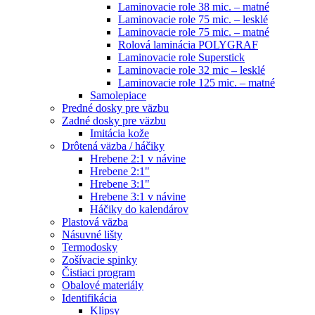
Laminovacie role 38 mic. – matné
Laminovacie role 75 mic. – lesklé
Laminovacie role 75 mic. – matné
Rolová laminácia POLYGRAF
Laminovacie role Superstick
Laminovacie role 32 mic – lesklé
Laminovacie role 125 mic. – matné
Samolepiace
Predné dosky pre väzbu
Zadné dosky pre väzbu
Imitácia kože
Drôtená väzba / háčiky
Hrebene 2:1 v návine
Hrebene 2:1"
Hrebene 3:1"
Hrebene 3:1 v návine
Háčiky do kalendárov
Plastová väzba
Násuvné lišty
Termodosky
Zošívacie spinky
Čistiaci program
Obalové materiály
Identifikácia
Klipsy