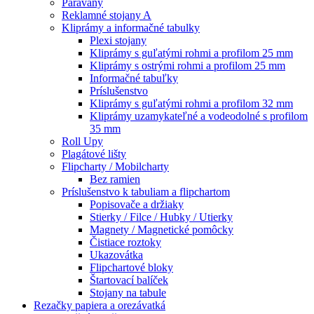
Paravany
Reklamné stojany A
Kliprámy a informačné tabulky
Plexi stojany
Kliprámy s guľatými rohmi a profilom 25 mm
Kliprámy s ostrými rohmi a profilom 25 mm
Informačné tabuľky
Príslušenstvo
Kliprámy s guľatými rohmi a profilom 32 mm
Kliprámy uzamykateľné a vodeodolné s profilom
35 mm
Roll Upy
Plagátové lišty
Flipcharty / Mobilcharty
Bez ramien
Príslušenstvo k tabuliam a flipchartom
Popisovače a držiaky
Stierky / Filce / Hubky / Utierky
Magnety / Magnetické pomôcky
Čistiace roztoky
Ukazovátka
Flipchartové bloky
Štartovací balíček
Stojany na tabule
Rezačky papiera a orezávatká