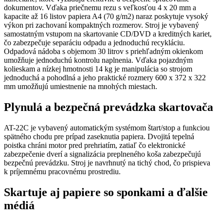
dokumentov. Vďaka priečnemu rezu s veľkosťou 4 x 20 mm a
kapacite až 16 listov papiera A4 (70 g/m2) naraz poskytuje vysoký
výkon pri zachovaní kompaktných rozmerov. Stroj je vybavený
samostatným vstupom na skartovanie CD/DVD a kreditných kariet,
čo zabezpečuje separáciu odpadu a jednoduchú recykláciu.
Odpadová nádoba s objemom 30 litrov s priehľadným okienkom
umožňuje jednoduchú kontrolu naplnenia. Vďaka pojazdným
kolieskam a nízkej hmotnosti 14 kg je manipulácia so strojom
jednoduchá a pohodlná a jeho praktické rozmery 600 x 372 x 322
mm umožňujú umiestnenie na mnohých miestach.
Plynulá a bezpečná prevádzka skartovača
AT-22C je vybavený automatickým systémom štart/stop a funkciou
spätného chodu pre prípad zaseknutia papiera. Dvojitá tepelná
poistka chráni motor pred prehriatím, zatiaľ čo elektronické
zabezpečenie dverí a signalizácia preplneného koša zabezpečujú
bezpečnú prevádzku. Stroj je navrhnutý na tichý chod, čo prispieva
k príjemnému pracovnému prostrediu.
Skartuje aj papiere so sponkami a ďalšie
médiá