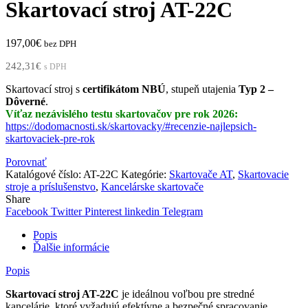
Skartovací stroj AT-22C
197,00
€
bez DPH
242,31
€
s DPH
Skartovací stroj s
certifikátom NBÚ
, stupeň utajenia
Typ 2 –
Dôverné
.
Víťaz nezávislého testu skartovačov pre rok 2026:
https://dodomacnosti.sk/skartovacky/#recenzie-najlepsich-
skartovaciek-pre-rok
Porovnať
Katalógové číslo:
AT-22C
Kategórie:
Skartovače AT
,
Skartovacie
stroje a príslušenstvo
,
Kancelárske skartovače
Share
Facebook
Twitter
Pinterest
linkedin
Telegram
Popis
Ďalšie informácie
Popis
Skartovací stroj AT-22C
je ideálnou voľbou pre stredné
kancelárie, ktoré vyžadujú efektívne a bezpečné spracovanie