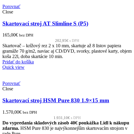
Porovnať
Close
Skartovací stroj AT Slimline S (P5)
165,00
€
bez DPH
202,95
€
s DPH
Skartovač – krížový rez 2 x 10 mm, skartuje až 8 listov papiera
gramáže 70 g/m2, naviac aj CD/DVD, svorky, plastové karty, objem
koša 22l, doba skartácie 10 min.
Pridať do košíka
Quick view
Porovnať
Close
Skartovací stroj HSM Pure 830 1.9×15 mm
1.570,00
€
bez DPH
1.931,10
€
s DPH
Do vypredania skladových zásob 40€ poukážka Lidl k nákupu
zdarma.
HSM Pure 830 je najvýkonnejším skartovacím strojom v
rade Pure.