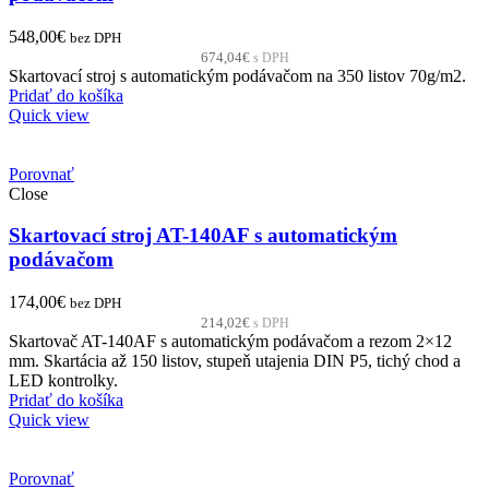
548,00
€
bez DPH
674,04
€
s DPH
Skartovací stroj s automatickým podávačom na 350 listov 70g/m2.
Pridať do košíka
Quick view
Porovnať
Close
Skartovací stroj AT-140AF s automatickým
podávačom
174,00
€
bez DPH
214,02
€
s DPH
Skartovač AT-140AF s automatickým podávačom a rezom 2×12
mm. Skartácia až 150 listov, stupeň utajenia DIN P5, tichý chod a
LED kontrolky.
Pridať do košíka
Quick view
Porovnať