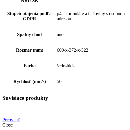
NBÚ SR
Stupeň utajenia podľa
p4 – formuláre a tlačoviny s osobnou
GDPR
adresou
Spätný chod
ano
Rozmer (mm)
600-x-372-x-322
Farba
šedo-biela
Rýchlosť (mm/s)
50
Súvisiace produkty
Porovnať
Close