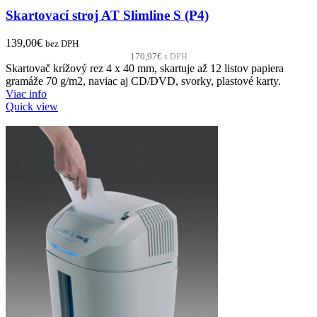
Skartovací stroj AT Slimline S (P4)
139,00
€
bez DPH
170,97
€
s DPH
Skartovač krížový rez 4 x 40 mm, skartuje až 12 listov papiera
gramáže 70 g/m2, naviac aj CD/DVD, svorky, plastové karty.
Viac info
Quick view