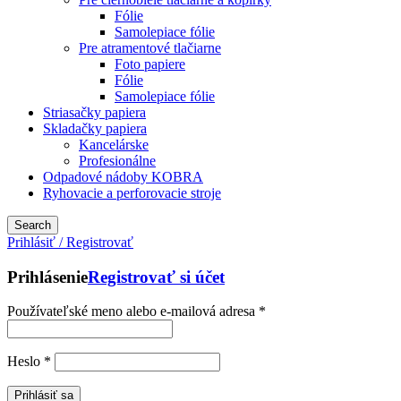
Fólie
Samolepiace fólie
Pre atramentové tlačiarne
Foto papiere
Fólie
Samolepiace fólie
Striasačky papiera
Skladačky papiera
Kancelárske
Profesionálne
Odpadové nádoby KOBRA
Ryhovacie a perforovacie stroje
Search
Prihlásiť / Registrovať
Prihlásenie
Registrovať si účet
Používateľské meno alebo e-mailová adresa
*
Heslo
*
Prihlásiť sa